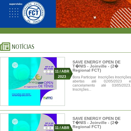
SAVE ENERGY OPEN DE
T�NIS - Joinville - (2�
Regional FCT)
11 / ABR
2023
Bora Participar Inscrições Inscrições
abertas até 02/05/2023 e
cancelamento até 03/05/2023.
Inscrições...
SAVE ENERGY OPEN DE
T�NIS - Joinville - (2�
Regional FCT)
11 / ABR