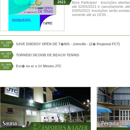
2023
Bora Participar! Inscrições abertas
até 02/05/2023 e cancelamento até
03/05/2023. Inscrições serão aceitas
somente até as 18:00...
11 / ABR
SAVE ENERGY OPEN DE T�NIS - Joinville - (2� Regional FCT)
2023
19 / SET
TORNEIO SICOOB DE BEACH TENNIS
2022
24 / MAI
Est� no ar o 1# Minuto JTC
2022