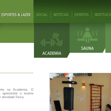
ente na Academia. O
á apresentar o exame
 atividade física.