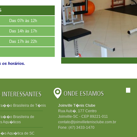
S
Das 07h às 12h
Das 14h às 17h
Das 17h às 22h
 os horários.
ra��o Brasileira de T�nis
Joinville T�nis Clube
Rua Aub�, 177 Centro
Joinville-SC - CEP 89221-011
ra��o Brasileira de
os Aqu�ticos
contato@joinvilletenisclube.com.br
Fone: (47) 3433-1470
�o Aqu�tica de SC