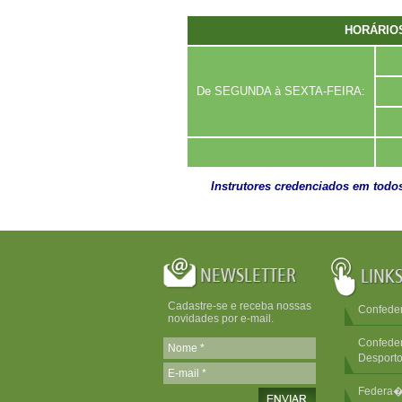
HORÁRIO
De SEGUNDA à SEXTA-FEIRA:
Instrutores credenciados em todos
Cadastre-se e receba nossas
Confede
novidades por e-mail.
Confede
Desport
Federa�