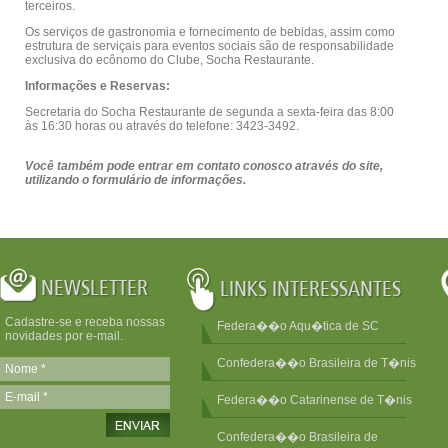
terceiros.
Os serviços de gastronomia e fornecimento de bebidas, assim como
estrutura de serviçais para eventos sociais são de responsabilidade
exclusiva do ecônomo do Clube, Socha Restaurante.
Informações e Reservas:
Secretaria do Socha Restaurante de segunda a sexta-feira das 8:00
às 16:30 horas ou através do telefone: 3423-3492.
Você também pode entrar em contato conosco através do site,
utilizando o formulário de informações.
Cadastre-se e receba nossas
Federa��o Aqu�tica de SC
novidades por e-mail.
Confedera��o Brasileira de T�nis
Federa��o Catarinense de T�nis
Confedera��o Brasileira de